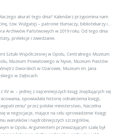
. Dlaczego akurat tego dnia? Kalendarz przypomina nam
inę, tzw. Wulgatę) – patronie tłumaczy, bibliotekarzy i…
tora Archiwów Państwowych w 2019 roku. Od tego dnia
aty, prelekcje i zwiedzanie.
lerii Sztuki Współczesnej w Opolu, Centralnego Muzeum
Opolu, Muzeum Powiatowego w Nysie, Muzeum Piastów
 Wnętrz Dworskich w Ożarowie, Muzeum im. Jana
kiego w Ziębicach.
 z XV w. – jednej z najcenniejszych ksiąg znajdujących się
acowania, opowiadała historię odnalezienia księgi,
 „wypatrzeniu” przez polskie ministerstwo, Naczelna
się w negocjacje, mające na celu sprowadzenie Księgi
niu warunków i najdrobniejszych szczegółów,
wowym w Opolu. Argumentem przeważającym szalę był