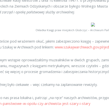
uchwale Rady Ministrów z dnia 10 kwietnia 1947 r. o przejmowaniu 
ckich na Ziemiach Odzyskanych i obszarze byłego Wolnego Miasta
d zarząd i opiekę państwowej służby archiwalnej
.
Okładka Księgi praw miejskich Głubczyc – Archiwum Pań
esteście pod wrażeniem okuć, jakimi zabezpieczono księgę – zapewne
u Szukaj w Archiwach pod linkiem:
www.szukajwarchiwach.gov.pl/je
wym wstępie oprowadzaliśmy muzealników w dwóch grupach, zamiennie
niu, magazynach z księgami metrykalnymi, wreszcie czytelni – gdzie
eć się więcej o procesie gromadzenia i zabezpieczania historyczn
niej było ciekawie – więc czekamy na zaplanowanie rewizyty.
o nas prasa lokalna i, patrząc „na ręce” naszych archiwistów, przy
-panstwowe-w-opolu-czy-archiwista-jest-szary-i-stary