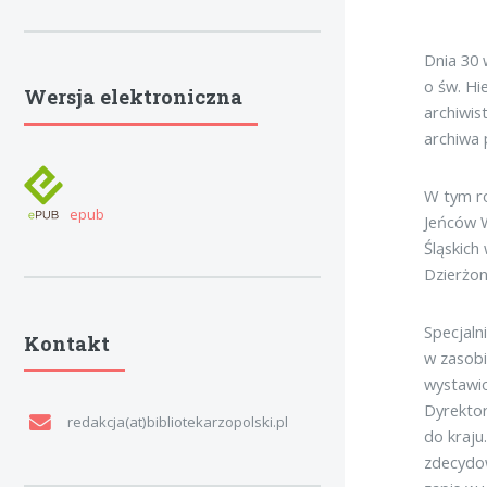
Dnia 30 
o św. Hi
Wersja elektroniczna
archiwis
archiwa 
W tym ro
epub
Jeńców 
Śląskic
Dzierżo
Specjaln
Kontakt
w zasobi
wystawio
Dyrektor
redakcja(at)bibliotekarzopolski.pl
do kraju
zdecydo