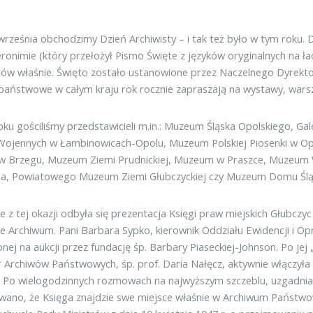
września obchodzimy Dzień Archiwisty – i tak też było w tym roku
eronimie (który przełożył Pismo Święte z języków oryginalnych na łac
tów właśnie. Święto zostało ustanowione przez Naczelnego Dyrek
państwowe w całym kraju rok rocznie zapraszają na wystawy, warszt
ku gościliśmy przedstawicieli m.in.: Muzeum Śląska Opolskiego, Ga
Wojennych w Łambinowicach-Opolu, Muzeum Polskiej Piosenki w 
h w Brzegu, Muzeum Ziemi Prudnickiej, Muzeum w Praszce, Muzeum
na, Powiatowego Muzeum Ziemi Głubczyckiej czy Muzeum Domu Śląs
ie z tej okazji odbyła się prezentacja Księgi praw miejskich Głubczyc
e Archiwum. Pani Barbara Sypko, kierownik Oddziału Ewidencji i Opr
nej na aukcji przez fundację śp. Barbary Piaseckiej-Johnson. Po jej
 Archiwów Państwowych, śp. prof. Daria Nałęcz, aktywnie włączyła 
. Po wielogodzinnych rozmowach na najwyższym szczeblu, uzgadnia
wano, że Księga znajdzie swe miejsce właśnie w Archiwum Państ