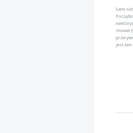
Sami sob
Początko
niektóry
chował (
przerywn
jest-kim