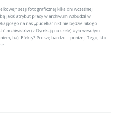
kowej” sesji fotograficznej kilka dni wcześniej.
obą jakiś atrybut pracy w archiwum wzbudził w
kającego na nas „pudełka” nikt nie będzie nikogo
ch” archiwistów (z Dyrekcją na czele) była wesołym
niem, ha). Efekty? Proszę bardzo – poniżej. Tego, kto-
ce.