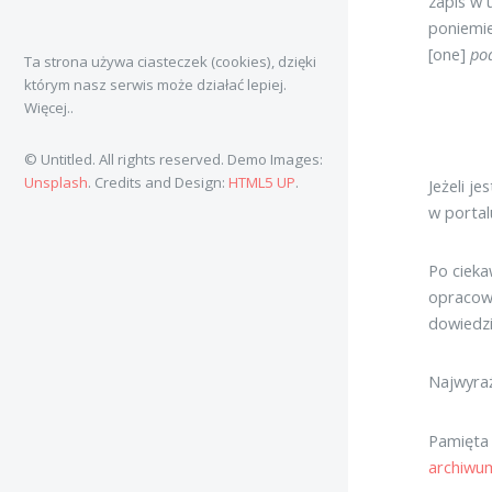
zapis w 
poniemie
[one]
po
Ta strona używa ciasteczek (cookies), dzięki
którym nasz serwis może działać lepiej.
Więcej..
© Untitled. All rights reserved. Demo Images:
Unsplash
. Credits and Design:
HTML5 UP
.
Jeżeli j
w portal
Po cieka
opracowa
dowiedzi
Najwyraź
Pamięta 
archiwum