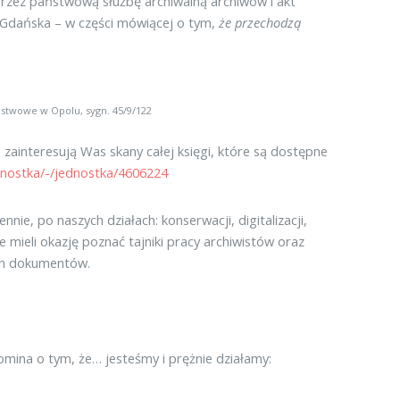
przez państwową służbę archiwalną archiwów i akt
 Gdańska – w części mówiącej o tym,
że przechodzą
stwowe w Opolu, sygn. 45/9/122
 zainteresują Was skany całej księgi, które są dostępne
dnostka/-/jednostka/4606224
, po naszych działach: konserwacji, digitalizacji,
 mieli okazję poznać tajniki pracy archiwistów oraz
ych dokumentów.
pomina o tym, że… jesteśmy i prężnie działamy: