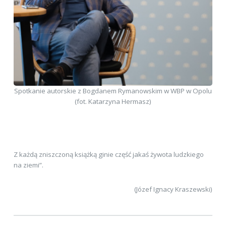
Spotkanie autorskie z Bogdanem Rymanowskim w WBP w Opolu
(fot. Katarzyna Hermasz)
Z każdą zniszczoną książką ginie część jakaś żywota ludzkiego
na ziemi”.
(Józef Ignacy Kraszewski)