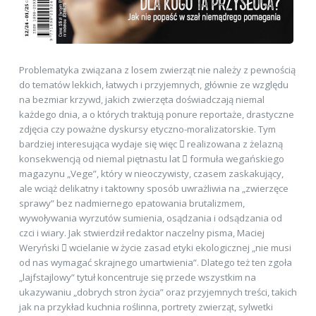
Problematyka związana z losem zwierząt nie należy z pewnością
do tematów lekkich, łatwych i przyjemnych, głównie ze względu
na bezmiar krzywd, jakich zwierzęta doświadczają niemal
każdego dnia, a o których traktują ponure reportaże, drastyczne
zdjęcia czy poważne dyskursy etyczno-moralizatorskie. Tym
bardziej interesująca wydaje się więc  realizowana z żelazną
konsekwencją od niemal piętnastu lat  formuła wegańskiego
magazynu „Vege”, który w nieoczywisty, czasem zaskakujący,
ale wciąż delikatny i taktowny sposób uwrażliwia na „zwierzęce
sprawy” bez nadmiernego epatowania brutalizmem,
wywoływania wyrzutów sumienia, osądzania i odsądzania od
czci i wiary. Jak stwierdził redaktor naczelny pisma, Maciej
Weryński  wcielanie w życie zasad etyki ekologicznej „nie musi
od nas wymagać skrajnego umartwienia”. Dlatego też ten zgoła
„lajfstajlowy” tytuł koncentruje się przede wszystkim na
ukazywaniu „dobrych stron życia” oraz przyjemnych treści, takich
jak na przykład kuchnia roślinna, portrety zwierząt, sylwetki