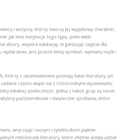
acownicy i wszyscy, którzy tworzą jej wyjątkowy charakter,
e jak inne instytucje tego typu, pełni wiele
ia zbiory, wspiera edukację, organizując zajęcia dla
u wydarzenia. Jest przestrzenią spotkań, wymiany myśli i
 którzy z zaciekawieniem poznają świat literatury, po
o zadanie często wiąże się z różnorodnymi wyzwaniami,
zeby lokalnej społeczności. Jedną z takich grup są nasze
owałyśmy październikowe i świąteczne spotkania, które
ami, wręczając naszym czytelniczkom pięknie
ych miłośniczek literatury, które chętnie wzięły udział