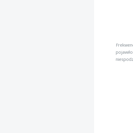
Frekwenc
pojawiło
niespodz