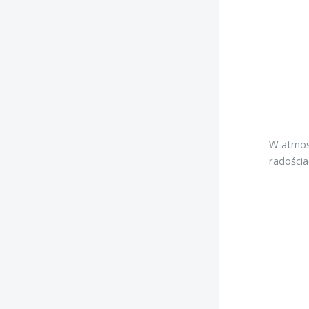
W atmosf
radościa