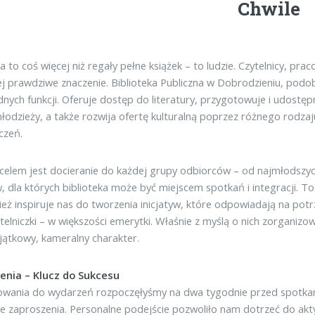
Chwile
ka to coś więcej niż regały pełne książek – to ludzie. Czytelnicy, pr
ej prawdziwe znaczenie. Biblioteka Publiczna w Dobrodzieniu, podobni
nych funkcji. Oferuje dostęp do literatury, przygotowuje i udostępn
 młodzieży, a także rozwija ofertę kulturalną poprzez różnego rodzaj
czeń.
elem jest docieranie do każdej grupy odbiorców – od najmłodszych,
, dla których biblioteka może być miejscem spotkań i integracji. T
ież inspiruje nas do tworzenia inicjatyw, które odpowiadają na potr
ytelniczki – w większości emerytki. Właśnie z myślą o nich zorganiz
jątkowy, kameralny charakter.
enia – Klucz do Sukcesu
wania do wydarzeń rozpoczęłyśmy na dwa tygodnie przed spotkani
 zaproszenia. Personalne podejście pozwoliło nam dotrzeć do aktywn