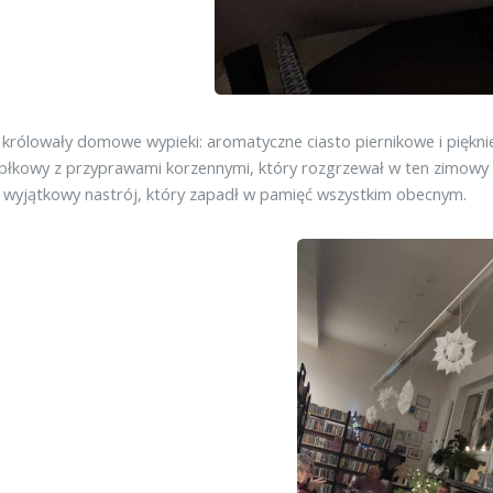
 królowały domowe wypieki: aromatyczne ciasto piernikowe i piękn
błkowy z przyprawami korzennymi, który rozgrzewał w ten zimowy wi
 wyjątkowy nastrój, który zapadł w pamięć wszystkim obecnym.