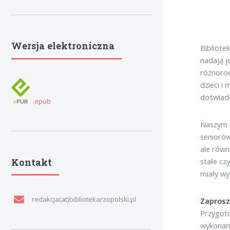
Wersja elektroniczna
Bibliote
nadają j
różnorod
dzieci i
doświad
.epub
Naszym c
seniorów
ale równ
Kontakt
stałe cz
miały wy
redakcja(at)bibliotekarzopolski.pl
Zaprosz
Przygoto
wykonane