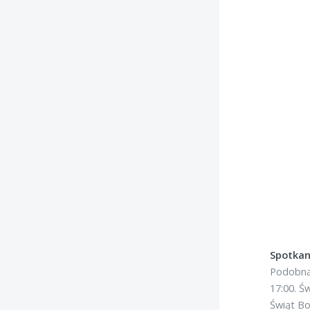
Spotkan
Podobną 
17:00. Ś
Świąt B