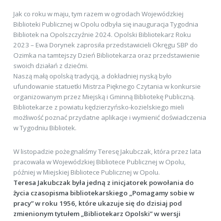
Jak co roku w maju, tym razem w ogrodach Wojewódzkiej
Biblioteki Publicznej w Opolu odbyła się inauguracja Tygodnia
Bibliotek na Opolszczyźnie 2024. Opolski Bibliotekarz Roku
2023 – Ewa Dorynek zaprosiła przedstawicieli Okręgu SBP do
Ozimka na tamtejszy Dzień Bibliotekarza oraz przedstawienie
swoich działań z dziećmi.
Naszą małą opolską tradycją, a dokładniej nyską było
ufundowanie statuetki Mistrza Pięknego Czytania w konkursie
organizowanym przez Miejską i Gminną Bibliotekę Publiczną.
Bibliotekarze z powiatu kędzierzyńsko-kozielskiego mieli
możliwość poznać przydatne aplikacje i wymienić doświadczenia
w Tygodniu Bibliotek.
W listopadzie pożegnaliśmy Teresę Jakubczak, która przez lata
pracowała w Wojewódzkiej Bibliotece Publicznej w Opolu,
później w Miejskiej Bibliotece Publicznej w Opolu.
Teresa Jakubczak była jedną z inicjatorek powołania do
życia czasopisma bibliotekarskiego „Pomagamy sobie w
pracy” w roku 1956, które ukazuje się do dzisiaj pod
zmienionym tytułem „Bibliotekarz Opolski” w wersji