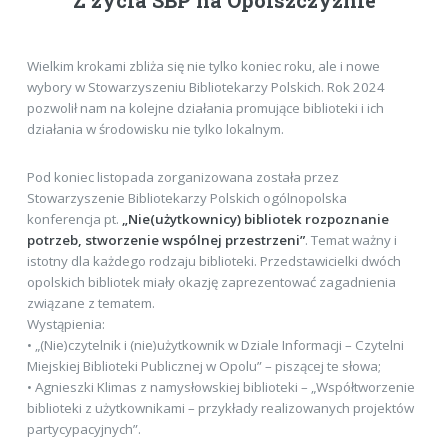
Z życia SBP na Opolszczyźnie
Wielkim krokami zbliża się nie tylko koniec roku, ale i nowe
wybory w Stowarzyszeniu Bibliotekarzy Polskich. Rok 2024
pozwolił nam na kolejne działania promujące biblioteki i ich
działania w środowisku nie tylko lokalnym.
Pod koniec listopada zorganizowana została przez
Stowarzyszenie Bibliotekarzy Polskich ogólnopolska
konferencja pt.
„Nie(użytkownicy) bibliotek rozpoznanie
potrzeb, stworzenie wspólnej przestrzeni”
. Temat ważny i
istotny dla każdego rodzaju biblioteki. Przedstawicielki dwóch
opolskich bibliotek miały okazję zaprezentować zagadnienia
związane z tematem.
Wystąpienia:
• „(Nie)czytelnik i (nie)użytkownik w Dziale Informacji – Czytelni
Miejskiej Biblioteki Publicznej w Opolu” – piszącej te słowa;
• Agnieszki Klimas z namysłowskiej biblioteki – „Współtworzenie
biblioteki z użytkownikami – przykłady realizowanych projektów
partycypacyjnych”.